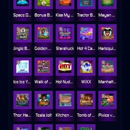
Space Donkey
Bonus Bunnies
Kiss My Chainsaw
Tractor Beam
Mayan Magic Wildfire
Jingle Balls
Golden Genie And The Walking Wilds
Starstruck
Hot 4 Cash
Harlequin Carnival
Ice Ice Yeti
Walk of Shame
Hot Nudge
WiXX
Manhattan Goes Wild
Thor: Hammer Time
Tesla Jolt
Kitchen Drama: Sushi Mania
Tomb of Nefertiti
Pixies vs Pirates