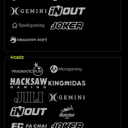
Arcade