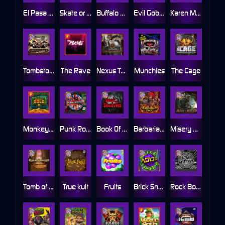
El Pasa Gunfight xNudge
Skate or Die
Buffalo Hunter
Evil Goblins xBomb
Karen Maneater
Tombstone No Mercy
The Rave
Nexus Tombstone RIP
Munchies
The Cage
Monkey's Gold xPays
Punk Rocker
Book Of Shadows
Barbarian Fury
Misery Mining
Tomb of Akhenaten
True kult
Fruits
Brick Snake 2000
Rock Bottom