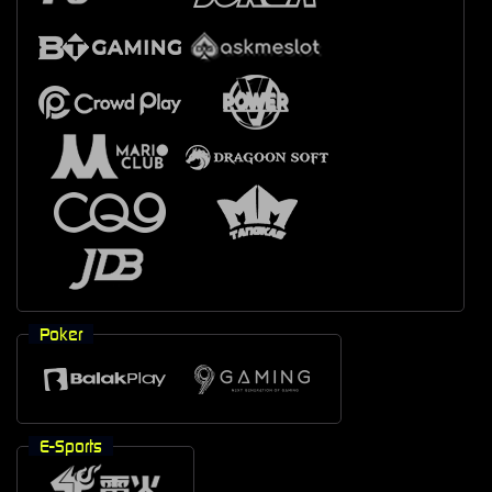
Poker
E-Sports