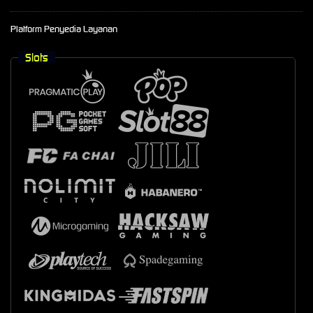
Platform Penyedia Layanan
Slots