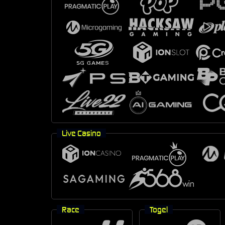
Live Casino
Race
Togel