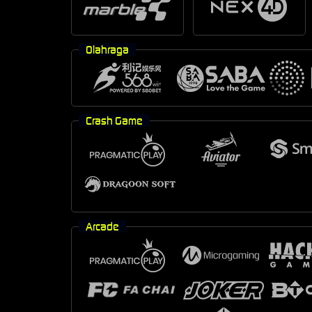
Olahraga
Crash Game
Arcade