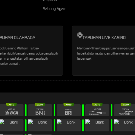
Sabung Ayam
RUHAN OLAHRAGA
TARUHAN LIVE KASINO
ook Gaming Platform Terbaik
Platform Pilihan bagi perusahaan-perusa
kan lebih banyak game, odds yang lebih
terbaik di dunia, dengan pilihan variasi g
 dan menyediakan pilihan yang lebih
terbanyak
untuk pemain.