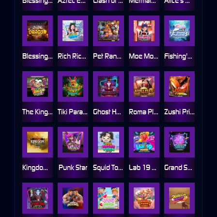
Blessing of the Tiger
Aztec Empire
Clash of War
Mermaid's Market
Alice's Wonder
Blessing of the Dragon
Rich Rich Water
Pet Ranger
Moe Moe Cute
Fishing's Paradise
The King Joker
Tiki Paradise
Ghost House
Roma Plus
Zushi Prime
Kingdom Z
Punk Star
Squid Toon
Lab 19 Mania
Grand Shine