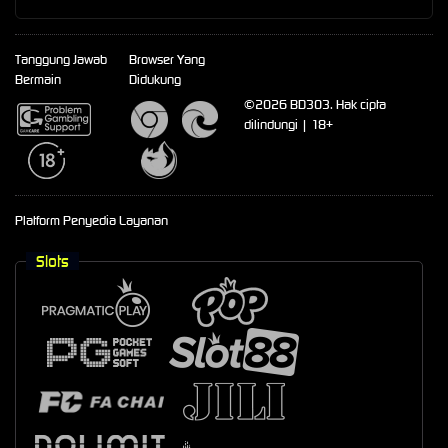
Tanggung Jawab
Browser Yang
Bermain
Didukung
©2026 BD303. Hak cipta
dilindungi | 18+
Platform Penyedia Layanan
Slots