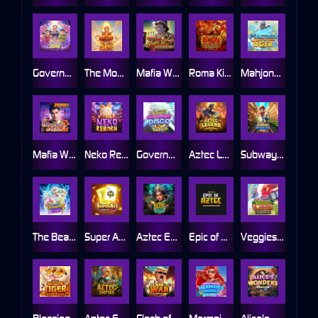
Government Joke
The Monkey King
Mafia Ways
Roma Kingdom
Mahjong of the White Tiger
Mafia Ways II : Metro Haven Heist
Neko Reborn
Government Disco
Aztec Legend
Subway Runner
The Beat of Olympus 1000
Super Ace X
Aztec Empire 1000
Epic of Aztec
Veggies Bonanza